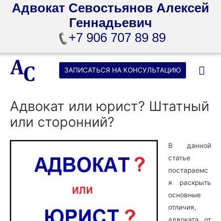
Адвокат Севостьянов Алексей
Геннадьевич
+7 906 707 89 89
Перейти
Гла
ЗАПИСАТЬСЯ НА КОНСУЛЬТАЦИЮ
к
содержимому
ме
Адвокат или юрист? Штатный
или сторонний?
В данной
статье
постараемс
я раскрыть
основные
отличия,
адвоката от