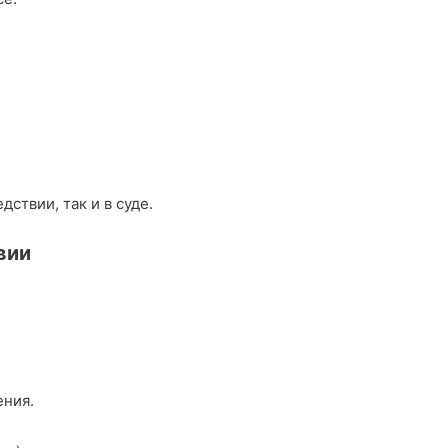
ствии, так и в суде.
вии
ения.