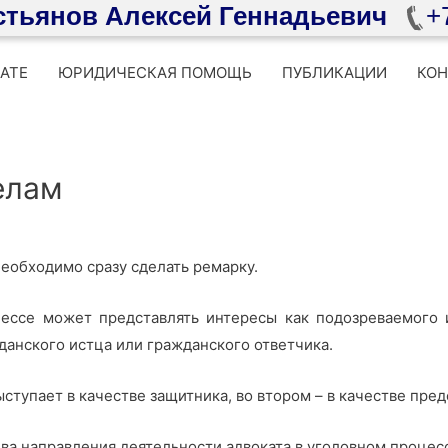
стьянов Алексей Геннадьевич
+
АТЕ
ЮРИДИЧЕСКАЯ ПОМОЩЬ
ПУБЛИКАЦИИ
КО
елам
еобходимо сразу сделать ремарку.
цессе может представлять интересы как подозреваемого 
данского истца или гражданского ответчика.
ступает в качестве защитника, во втором – в качестве пред
ва направления деятельности адвоката в уголовном процес