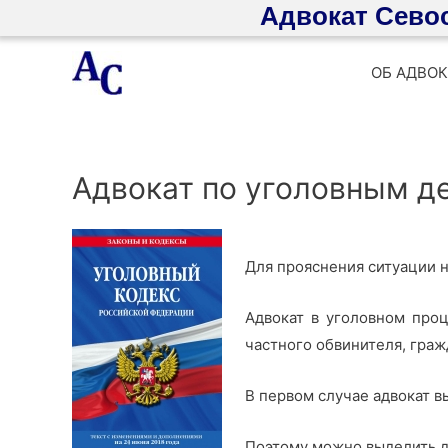
Адвокат Сево
Перейти
ОБ АДВОК
к
содержимому
Адвокат по уголовным д
Для прояснения ситуации н
Адвокат в уголовном про
частного обвинителя, граж
В первом случае адвокат вы
Поэтому можно выделить д