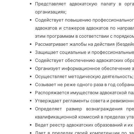
Представляет адвокатскую палату в орг
организациях;
Содействует повышению профессионального
адвокатов и стажеров адвокатов по напра
этим программам в соответствии с порядко
Рассматривает жалобы на действия (бездей
Защищает социальные и профессиональные 
Содействует обеспечению адвокатских об
Организует информационное обеспечение а
Осуществляет методическую деятельность;
Созывает не реже одного раза в год собран
Распоряжается имуществом адвокатской пал
Утверждает регламенты совета и ревизионно
Определяет размер вознаграждения пре
квалификационной комиссий в пределах утв
Ведет реестр адвокатских образований и и
Дает в пределах своей компетенции по за