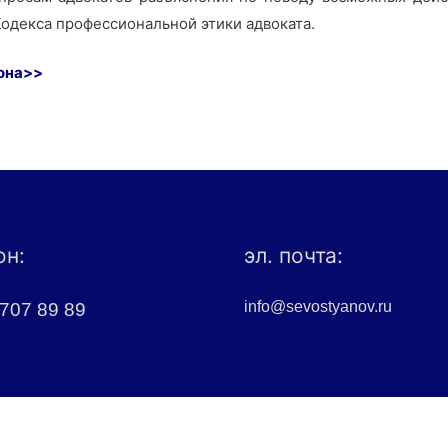
Кодекса профессиональной этики адвоката.
иона>>
он:
эл. почта:
info@sevostyanov.ru
 707 89 89