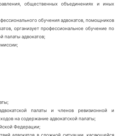
правления, общественных объединениях и иных
офессионального обучения адвокатов, помощников
атов, организует профессиональное обучение по
й палаты адвокатов;
омиссии;
аты;
 адвокатской палаты и членов ревизионной и
ходов на содержание адвокатской палаты;
ийской Федерации;
твий адвокатов в сложной ситуации, касающейся