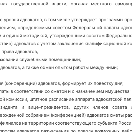
анах государственной власти, органах местного самоу
 уровня адвокатов, в том числе утверждает программы пр
влениям, определяемым советом Федеральной палаты адвок
м и единой методикой, утвержденными советом Федерально
ствие) адвокатов с учетом заключения квалификационной к
права адвокатов;
разований служебными помещениями;
двокатов, а также обмен опытом работы между ними;
ия (конференции) адвокатов, формирует их повестку дня;
аты в соответствии со сметой и с назначением имущества;
й комиссии, штатное расписание аппарата адвокатской пал
зидента и вице-президентов, других членов совета
ержденной собранием (конференцией) адвокатов сметы рас
х филиалов на территории соответствующего субъекта Росс
просам адвокатов разъяснения по поводу возможных дейс