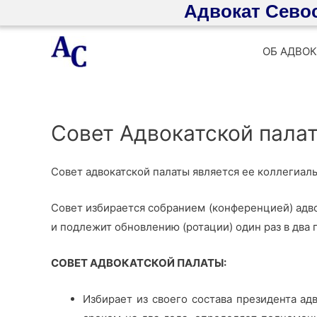
Адвокат Сево
Перейти
ОБ АДВОК
к
содержимому
Совет Адвокатской пала
Совет адвокатской палаты является ее коллегиа
Совет избирается собранием (конференцией) адво
и подлежит обновлению (ротации) один раз в два г
СОВЕТ АДВОКАТСКОЙ ПАЛАТЫ:
Избирает из своего состава президента ад