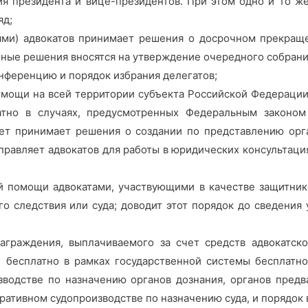
ия президента и вице-президентов. При этом одно и то ж
яд;
ми) адвокатов принимает решения о досрочном прекращен
ные решения вносятся на утверждение очередного собрания
нференцию и порядок избрания делегатов;
мощи на всей территории субъекта Российской Федерации
тно в случаях, предусмотренных Федеральным законом 
вет принимает решения о создании по представлению орг
равляет адвокатов для работы в юридических консультация
й помощи адвокатами, участвующими в качестве защитник
го следствия или суда; доводит этот порядок до сведения 
аграждения, выплачиваемого за счет средств адвокатск
бесплатно в рамках государственной системы бесплатн
зводстве по назначению органов дознания, органов предв
ративном судопроизводстве по назначению суда, и порядок