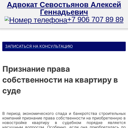
Адвокат Севостьянов Алексей
Геннадьевич
+7 906 707 89 89
Перейти
к
Главное
содержимому
меню
ЗАПИСАТЬСЯ НА КОНСУЛЬТАЦИЮ
Признание права
собственности на квартиру в
суде
В период экономического спада и банкротства строительных
компаний признание права собственности на приобретенную в
новостройке квартиру в судебном порядке является
насущным вопросом. Особенно, если она приобреталась по